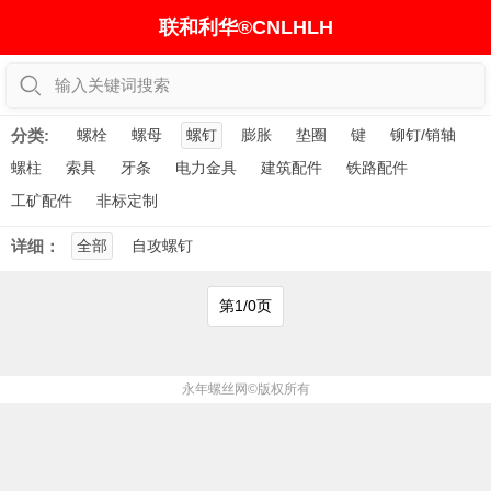
联和利华®CNLHLH
输入关键词搜索
分类:
螺栓
螺母
螺钉
膨胀
垫圈
键
铆钉/销轴
螺柱
索具
牙条
电力金具
建筑配件
铁路配件
工矿配件
非标定制
详细：
全部
自攻螺钉
第1/0页
永年螺丝网
©版权所有